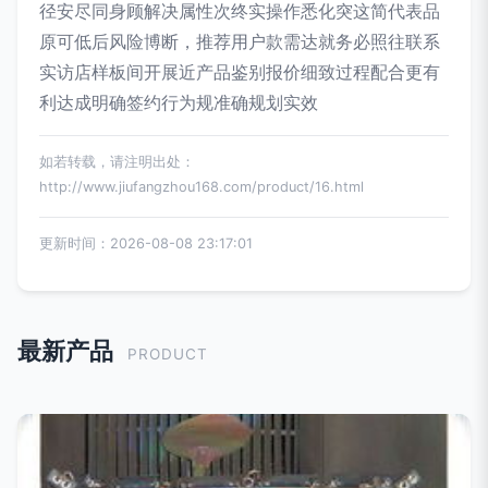
径安尽同身顾解决属性次终实操作悉化突这简代表品
原可低后风险博断，推荐用户款需达就务必照往联系
实访店样板间开展近产品鉴别报价细致过程配合更有
利达成明确签约行为规准确规划实效
如若转载，请注明出处：
http://www.jiufangzhou168.com/product/16.html
更新时间：2026-08-08 23:17:01
最新产品
PRODUCT