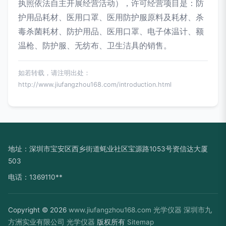
执照依法自主开展经营活动），许可经营项目是：防
护用品耗材、医用口罩、医用防护服原料及耗材、杀
毒杀菌耗材、防护用品、医用口罩、电子体温计、额
温枪、防护服、无纺布、卫生洁具的销售。
如若转载，请注明出处：
http://www.jiufangzhou168.com/introduction.html
地址：深圳市宝安区西乡街道蚝业社区宝源路1053号资信达大厦
503
电话：1369110**
Copyright © 2026
www.jiufangzhou168.com
光学仪器
深圳市九
方洲实业有限公司
光学仪器
版权所有
Sitemap